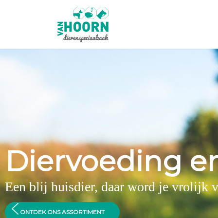
Diervoeding e
Een blij huisdier, daar word je vrolijk 
ONTDEK ONS ASSORTIMENT