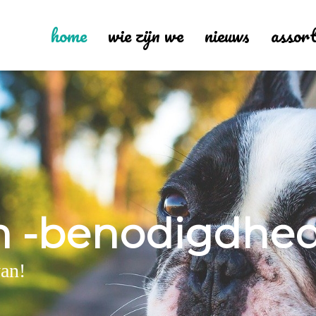
home
wie zijn we
nieuws
assor
n -benodigdhe
van!