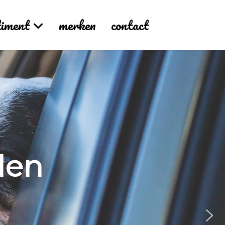
timent
merken
contact
den