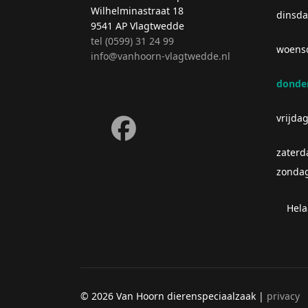
Wilhelminastraat 18
dinsd
9541 AP Vlagtwedde
tel (0599) 31 24 99
woens
info@vanhoorn-vlagtwedde.nl
donde
fab
fa-
vrijda
facebook
zaterd
zonda
Hela
©
2026 Van Hoorn dierenspeciaalzaak |
privacy