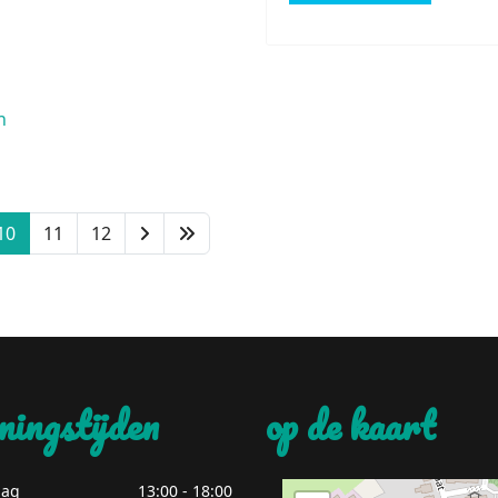
n
10
11
12
ningstijden
op de kaart
ag
13:00 - 18:00