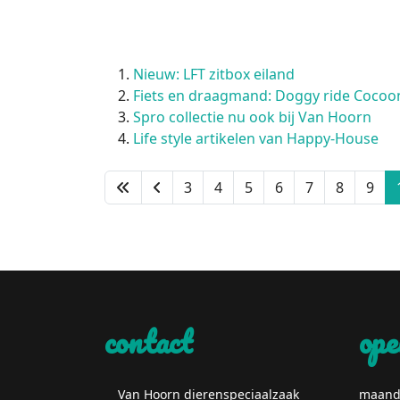
Nieuw: LFT zitbox eiland
Fiets en draagmand: Doggy ride Cocoo
Spro collectie nu ook bij Van Hoorn
Life style artikelen van Happy-House
3
4
5
6
7
8
9
contact
ope
Van Hoorn dierenspeciaalzaak
maand