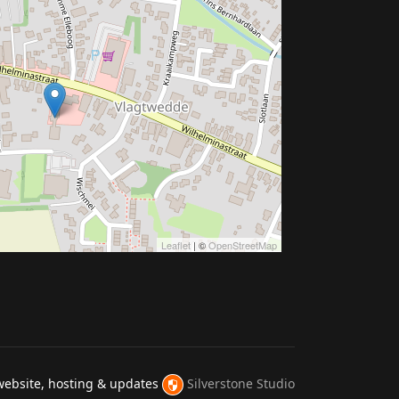
Leaflet
| ©
OpenStreetMap
website, hosting & updates
Silverstone Studio