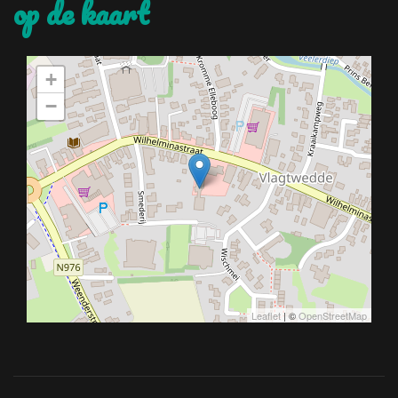
op de kaart
+
−
Leaflet
| ©
OpenStreetMap