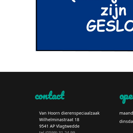
contact
ope
Van Hoorn dierenspeciaalzaak
maand
Wilhelminastraat 18
dinsd
9541 AP Vlagtwedde
tel (0599) 31 24 99