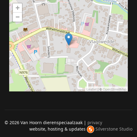
+
−
Leaflet
| ©
OpenStreetMap
©
2026 Van Hoorn dierenspeciaalzaak |
privacy
website, hosting & updates
Silverstone Studio