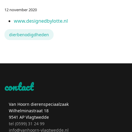
12 november 2020
www.designedbylotte.nl
dierbenodigdheden
contact
Van Hoorn dierenspeciaalzaak
Wilhelminastraat 18
9541 AP Vlagtwedde
tel (0599) 31 24 99
info@vanhoorn-vlagtwedde.nl