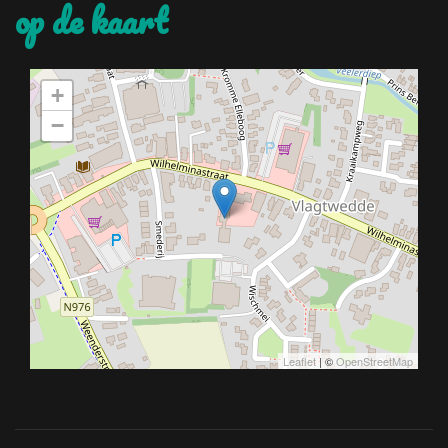
op de kaart
+
−
Leaflet
| ©
OpenStreetMap