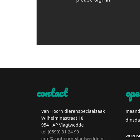
contact
ope
Van Hoorn dierenspeciaalzaak
maand
Wilhelminastraat 18
dinsd
9541 AP Vlagtwedde
tel (0599) 31 24 99
woens
info@vanhoorn-vlagtwedde.nl