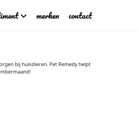
timent
merken
contact
orgen bij huisdieren. Pet Remedy helpt
ecembermaand!